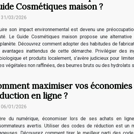
ide Cosmétiques maison ?
. 31/03/2026
uire son impact environnemental est devenu une préoccupati
uté. Le Guide Cosmétiques maison propose une alternative 
 planète. Découvrez comment adopter des habitudes de fabricat
 avantages inattendus de cette démarche. Privilégier des in
 biologique et produits localement, s’avère judicieux pour limite
 végétales non raffinées, des beurres bruts ou des hydrolats san
mment maximiser vos économies 
duction en ligne ?
. 06/01/2026
’ère du numérique, économiser lors de ses achats en lign
sommateurs avertis. Utiliser des codes de réduction est un 
ntageuses. Découvrez comment tirer le meilleur parti des cod