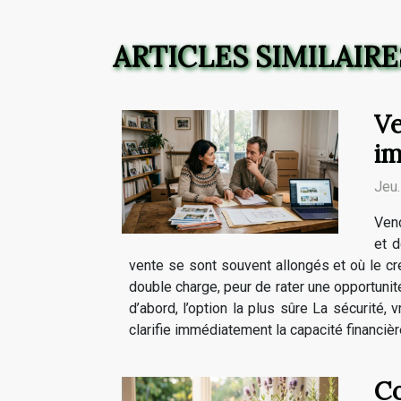
ARTICLES SIMILAIRE
Ve
im
Jeu
Vend
et d
vente se sont souvent allongés et où le créd
double charge, peur de rater une opportunité
d’abord, l’option la plus sûre La sécurité
clarifie immédiatement la capacité financiè
Co