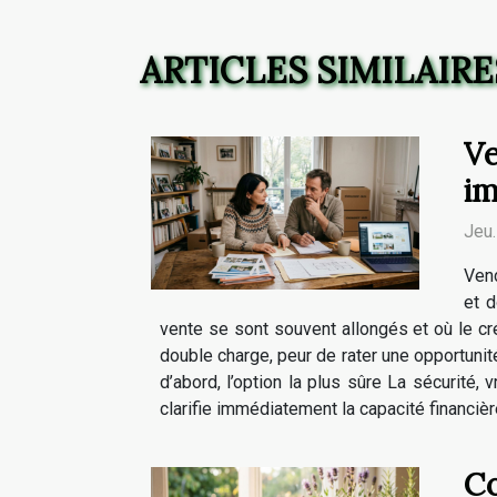
ARTICLES SIMILAIRE
Ve
im
Jeu
Vend
et d
vente se sont souvent allongés et où le créd
double charge, peur de rater une opportunité
d’abord, l’option la plus sûre La sécurité
clarifie immédiatement la capacité financiè
Co