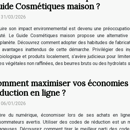
ide Cosmétiques maison ?
. 31/03/2026
uire son impact environnemental est devenu une préoccupati
uté. Le Guide Cosmétiques maison propose une alternative 
 planète. Découvrez comment adopter des habitudes de fabricat
 avantages inattendus de cette démarche. Privilégier des in
 biologique et produits localement, s’avère judicieux pour limite
 végétales non raffinées, des beurres bruts ou des hydrolats san
mment maximiser vos économies 
duction en ligne ?
. 06/01/2026
’ère du numérique, économiser lors de ses achats en lign
sommateurs avertis. Utiliser des codes de réduction est un 
ntageuses. Découvrez comment tirer le meilleur parti des cod