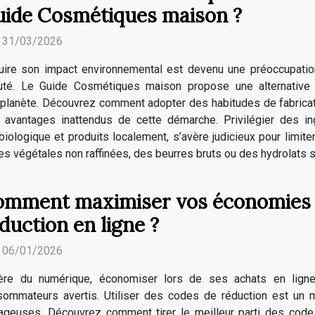
ide Cosmétiques maison ?
. 31/03/2026
uire son impact environnemental est devenu une préoccupati
uté. Le Guide Cosmétiques maison propose une alternative 
 planète. Découvrez comment adopter des habitudes de fabricat
 avantages inattendus de cette démarche. Privilégier des in
 biologique et produits localement, s’avère judicieux pour limite
 végétales non raffinées, des beurres bruts ou des hydrolats san
mment maximiser vos économies 
duction en ligne ?
. 06/01/2026
’ère du numérique, économiser lors de ses achats en lign
sommateurs avertis. Utiliser des codes de réduction est un 
ntageuses. Découvrez comment tirer le meilleur parti des cod