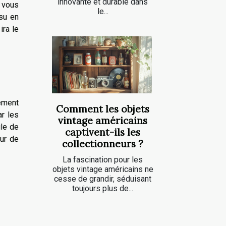
innovante et durable dans
l vous
le...
ssu en
ira le
lement
Comment les objets
ar les
vintage américains
ile de
captivent-ils les
ur de
collectionneurs ?
La fascination pour les
objets vintage américains ne
cesse de grandir, séduisant
toujours plus de...