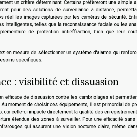
ement un critère déterminant. Certains préfèreront une simple 
ront pour des solutions de surveillance à distance, permetta
ps réel les images capturées par les caméras de sécurité. Enfi
es intelligentes, telles que la reconnaissance faciale ou les an
lémentaire de protection antieffraction, bien que leur coût
z en mesure de sélectionner un système d'alarme qui renforce
besoins spécifiques.
e : visibilité et dissuasion
n efficace de dissuasion contre les cambriolages et permetten
. Au moment de choisir ces équipements, il est primordial de p
s, car celle-ci impacte directement la qualité des enregistremen
ture étendue des zones à surveiller. Pour une efficacité sans f
nfrarouges qui assurent une vision nocturne claire, même dan