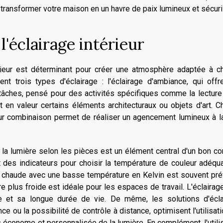
 transformer votre maison en un havre de paix lumineux et sécuri
'éclairage intérieur
rieur est déterminant pour créer une atmosphère adaptée à c
nt trois types d'éclairage : l'éclairage d'ambiance, qui offr
 tâches, pensé pour des activités spécifiques comme la lecture
met en valeur certains éléments architecturaux ou objets d'art. 
leur combinaison permet de réaliser un agencement lumineux à l
de la lumière selon les pièces est un élément central d'un bon c
t des indicateurs pour choisir la température de couleur adéqu
re chaude avec une basse température en Kelvin est souvent pr
re plus froide est idéale pour les espaces de travail. L'éclaira
e et sa longue durée de vie. De même, les solutions d'écla
ce ou la possibilité de contrôle à distance, optimisent l'utilisat
us économe et personnalisée de la lumière. En complément, l'utili