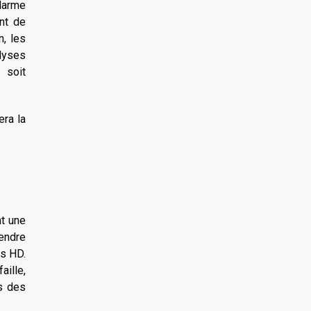
alarme
nt de
n, les
alyses
 soit
ra la
t une
rendre
ts HD.
aille,
s des