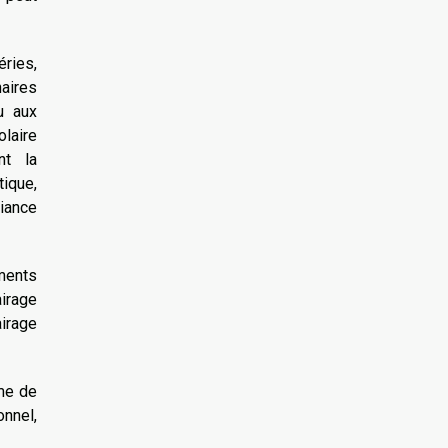
éries,
naires
u aux
olaire
nt la
tique,
biance
ments
airage
airage
mme de
onnel,