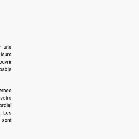
r une
ieurs
ouvrir
apable
dernes
 votre
ordial
s. Les
 sont