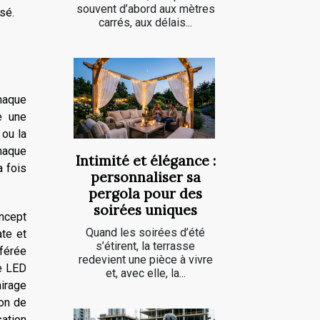
souvent d’abord aux mètres
sé.
carrés, aux délais...
haque
e une
 ou la
Chaque
Intimité et élégance :
a fois
personnaliser sa
pergola pour des
soirées uniques
oncept
Quand les soirées d’été
ate et
s’étirent, la terrasse
éférée
redevient une pièce à vivre
ge LED
et, avec elle, la...
irage
ion de
sation