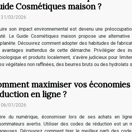
ide Cosmétiques maison ?
. 31/03/2026
uire son impact environnemental est devenu une préoccupati
uté. Le Guide Cosmétiques maison propose une alternative 
 planète. Découvrez comment adopter des habitudes de fabricat
 avantages inattendus de cette démarche. Privilégier des in
 biologique et produits localement, s’avère judicieux pour limite
 végétales non raffinées, des beurres bruts ou des hydrolats san
mment maximiser vos économies 
duction en ligne ?
. 06/01/2026
’ère du numérique, économiser lors de ses achats en lign
sommateurs avertis. Utiliser des codes de réduction est un 
ntageuses. Découvrez comment tirer le meilleur parti des cod