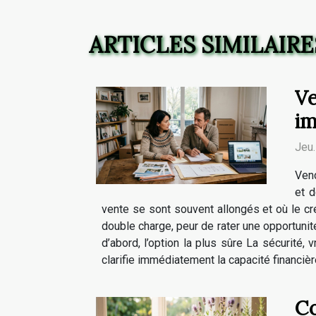
ARTICLES SIMILAIRE
Ve
im
Jeu
Vend
et d
vente se sont souvent allongés et où le créd
double charge, peur de rater une opportunité
d’abord, l’option la plus sûre La sécurité
clarifie immédiatement la capacité financiè
Co