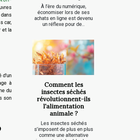
À l’ère du numérique,
œuvres
économiser lors de ses
r dans
achats en ligne est devenu
s car,
un réflexe pour de...
 et la
é d'un
age à
Comment les
ame du
insectes séchés
is son
révolutionnent-ils
l'alimentation
animale ?
Les insectes séchés
o
s’imposent de plus en plus
comme une alternative