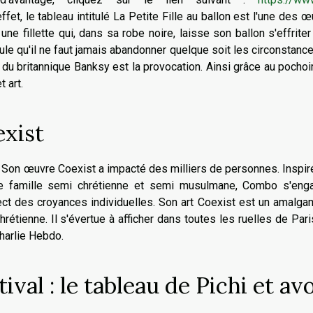
effet, le tableau intitulé La Petite Fille au ballon est l'une des 
 une fillette qui, dans sa robe noire, laisse son ballon s'effrite
ule qu'il ne faut jamais abandonner quelque soit les circonstance
ce du britannique Banksy est la provocation. Ainsi grâce au pochoir
 art.
xist
é. Son œuvre Coexist a impacté des milliers de personnes. Inspir
ne famille semi chrétienne et semi musulmane, Combo s'eng
pect des croyances individuelles. Son art Coexist est un amalg
chrétienne. Il s'évertue à afficher dans toutes les ruelles de Par
harlie Hebdo.
val : le tableau de Pichi et av