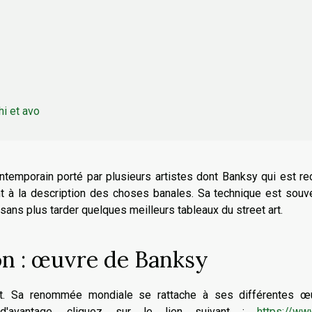
hi et avo
ntemporain porté par plusieurs artistes dont Banksy qui est r
nt à la description des choses banales. Sa technique est souv
z sans plus tarder quelques meilleurs tableaux du street art.
lon : œuvre de Banksy
art. Sa renommée mondiale se rattache à ses différentes œ
r d'avantage, cliquez sur le lien suivant :
https://ww