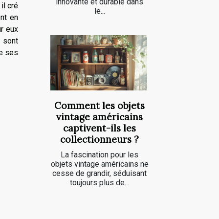
innovante et durable dans
il cré
le...
ent en
ur eux
 sont
de ses
Comment les objets
vintage américains
captivent-ils les
collectionneurs ?
La fascination pour les
objets vintage américains ne
cesse de grandir, séduisant
toujours plus de...