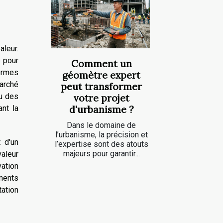
aleur.
e pour
Comment un
ormes
géomètre expert
marché
peut transformer
u des
votre projet
d'urbanisme ?
ant la
Dans le domaine de
l’urbanisme, la précision et
t d'un
l’expertise sont des atouts
majeurs pour garantir...
valeur
vation
ments
ation