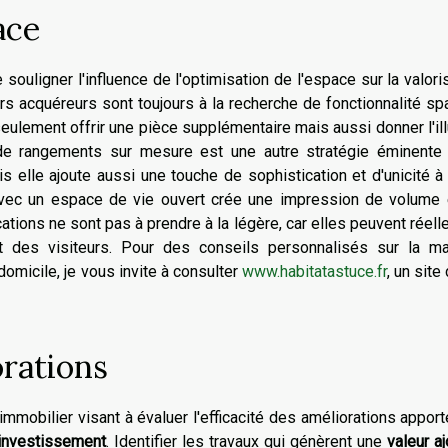
ace
e souligner l'influence de l'optimisation de l'espace sur la valori
urs acquéreurs sont toujours à la recherche de fonctionnalité spa
ulement offrir une pièce supplémentaire mais aussi donner l'il
n de rangements sur mesure est une autre stratégie éminente 
elle ajoute aussi une touche de sophistication et d'unicité à
 avec un espace de vie ouvert crée une impression de volume 
cations ne sont pas à prendre à la légère, car elles peuvent réel
êt des visiteurs. Pour des conseils personnalisés sur la ma
 domicile, je vous invite à consulter
www.habitatastuce.fr
, un site
orations
mobilier visant à évaluer l'efficacité des améliorations appor
 investissement
. Identifier les travaux qui génèrent une
valeur a