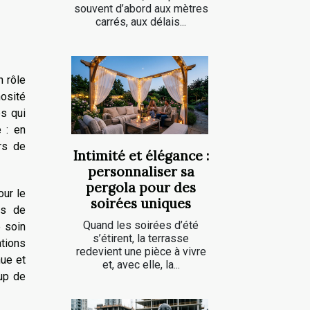
souvent d’abord aux mètres
carrés, aux délais...
n rôle
nosité
es qui
 : en
rs de
Intimité et élégance :
personnaliser sa
pergola pour des
our le
soirées uniques
ls de
Quand les soirées d’été
e soin
s’étirent, la terrasse
ations
redevient une pièce à vivre
nue et
et, avec elle, la...
oup de