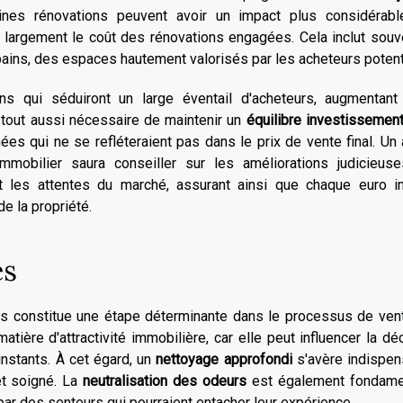
rtaines rénovations peuvent avoir un impact plus considérabl
nt largement le coût des rénovations engagées. Cela inclut souv
 bains, des espaces hautement valorisés par les acheteurs potent
ns qui séduiront un large éventail d'acheteurs, augmentant 
st tout aussi nécessaire de maintenir un
équilibre investissemen
s qui ne se refléteraient pas dans le prix de vente final. Un
mmobilier saura conseiller sur les améliorations judicieuse
t les attentes du marché, assurant ainsi que chaque euro in
de la propriété.
es
tes constitue une étape déterminante dans le processus de ven
atière d'attractivité immobilière, car elle peut influencer la dé
nstants. À cet égard, un
nettoyage approfondi
s'avère indispen
et soigné. La
neutralisation des odeurs
est également fondame
 par des senteurs qui pourraient entacher leur expérience.