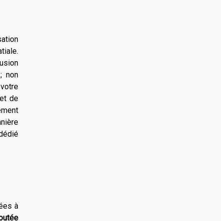
sation
tiale.
lusion
; non
 votre
et de
lement
nière
 dédié
tées à
joutée