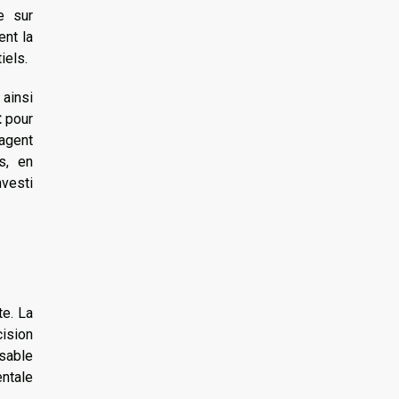
e sur
ent la
iels.
ainsi
t
pour
 agent
s, en
vesti
te. La
cision
sable
ntale