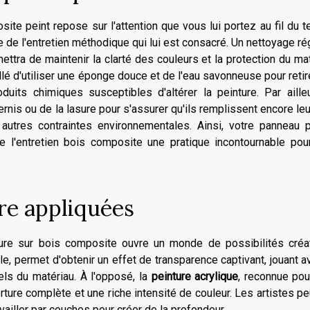
te peint repose sur l'attention que vous lui portez au fil du 
 de l'entretien méthodique qui lui est consacré. Un nettoyage rég
ettra de maintenir la clarté des couleurs et la protection du ma
lé d'utiliser une éponge douce et de l'eau savonneuse pour retir
uits chimiques susceptibles d'altérer la peinture. Par ailleu
ernis ou de la lasure pour s'assurer qu'ils remplissent encore leu
t autres contraintes environnementales. Ainsi, votre panneau 
e l'entretien bois composite une pratique incontournable pour
re appliquées
ure sur bois composite ouvre un monde de possibilités créat
le, permet d'obtenir un effet de transparence captivant, jouant a
rels du matériau. À l'opposé, la
peinture acrylique
, reconnue pou
ture complète et une riche intensité de couleur. Les artistes p
ailler par couches pour créer de la profondeur.