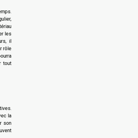
temps.
ulier,
tériau
er les
rs, il
r rôle
pourra
 tout
ives.
vec la
r son
euvent