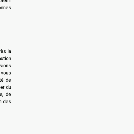
btenir
ionnés
rès la
aution
ssions
, vous
té de
ier du
re, de
on des