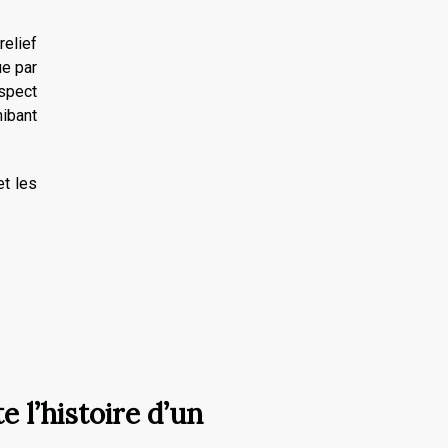
elief
ue par
spect
hibant
et les
 l’histoire d’un