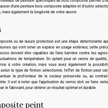
de rouleaux de peinture spécifiques au bois composite permet d'o
inaison d'une peinture bois composite adaptée et d'outils sélect
e, mais également la longévité de votre œuvre.
s
mposite ou de lasure protection est une étape déterminante ap
uvres qui vont orner un espace en usage extérieur, cette préc
hoisis doivent être capables de faire barrière contre les agre
luctuations de température. En optant pour un vernis de qualité
rice à votre création, mais vous avez également la possibili
selon le type de finition sélectionné, l'effet de finition peut var
ccentuer la profondeur de la couleur préservée ou, au contrai
ète. Il est à noter que l'application du vernis doit se faire sel
r le fabricant, pour obtenir un résultat optimal et durable.
posite peint