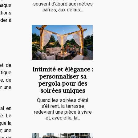
souvent d’abord aux mètres
haque
carrés, aux délais...
ations
ider à
et de
Intimité et élégance :
étique
personnaliser sa
re, de
pergola pour des
er une
soirées uniques
Quand les soirées d’été
s’étirent, la terrasse
al en
redevient une pièce à vivre
ve. Le
et, avec elle, la...
que la
r, une
ons de