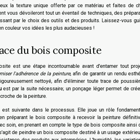
eux la texture unique offerte par ce matériau et faites de c
vent vous dévoileront tout un éventail de techniques, des prépar
ssant par le choix des outils et des produits. Laissez-vous gu
 en couleur vos idées les plus audacieuses !
face du bois composite
ite est une étape incontournable avant d'entamer tout proj
miser l'adhérence de la peinture
, afin de garantir un rendu esth
rigoureusement nettoyé, afin d'éliminer toute trace de poussiè
u
est par la suite nécessaire; un ponçage léger permet de cré
croche de la peinture.
est suivante dans le processus. Elle joue un rôle fondament
n préparant le bois composite à recevoir la peinture définiti
ec soin, en prenant en compte le type de bois composite ainsi 
il s'agit de peindre un bois composite destiné à un usage extérieu
 résistance des produits aux intempéries. L'humidité, les variati