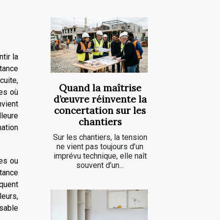
tir la
stance
cuite,
Quand la maîtrise
nes où
d’œuvre réinvente la
nvient
concertation sur les
lleure
chantiers
ation
Sur les chantiers, la tension
ne vient pas toujours d’un
imprévu technique, elle naît
tes ou
souvent d’un...
tance
squent
leurs,
nsable