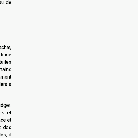
iau de
achat,
rdoise
tuiles
rtains
amment
dera à
udget.
es et
nce et
nt des
es, il