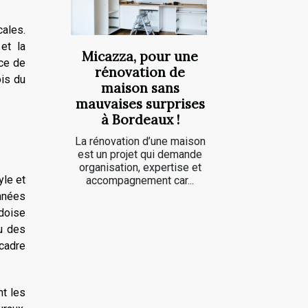
cales.
et la
Micazza, pour une
nce de
rénovation de
ois du
maison sans
mauvaises surprises
à Bordeaux !
La rénovation d’une maison
est un projet qui demande
organisation, expertise et
yle et
accompagnement car...
onnées
rdoise
ou des
 cadre
nt les