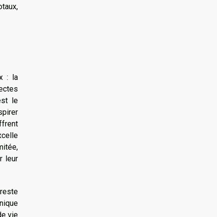
otaux,
 : la
sectes
st le
spirer
ffrent
xcelle
mitée,
r leur
 reste
hnique
de vie