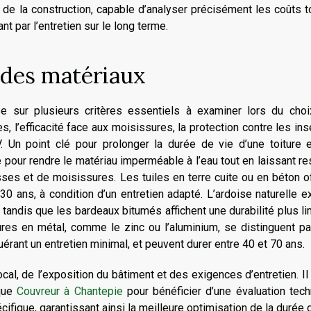
e la construction, capable d’analyser précisément les coûts t
nt par l’entretien sur le long terme.
é des matériaux
se sur plusieurs critères essentiels à examiner lors du choix
s, l’efficacité face aux moisissures, la protection contre les in
 Un point clé pour prolonger la durée de vie d’une toiture e
 pour rendre le matériau imperméable à l’eau tout en laissant re
ousses et de moisissures. Les tuiles en terre cuite ou en béton o
 ans, à condition d’un entretien adapté. L’ardoise naturelle e
tandis que les bardeaux bitumés affichent une durabilité plus li
ures en métal, comme le zinc ou l’aluminium, se distinguent pa
uérant un entretien minimal, et peuvent durer entre 40 et 70 ans.
al, de l’exposition du bâtiment et des exigences d’entretien. Il
 que
Couvreur à Chantepie
pour bénéficier d’une évaluation tec
ifique, garantissant ainsi la meilleure optimisation de la durée 