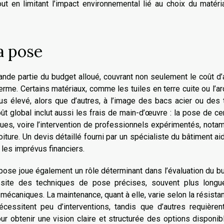
tout en limitant l’impact environnemental lié au choix du matér
a pose
nde partie du budget alloué, couvrant non seulement le coût d’
erme. Certains matériaux, comme les tuiles en terre cuite ou l’a
plus élevé, alors que d’autres, à l’image des bacs acier ou des 
oût global inclut aussi les frais de main-d’œuvre : la pose de ce
ues, voire l’intervention de professionnels expérimentés, not
 toiture. Un devis détaillé fourni par un spécialiste du bâtiment ai
 les imprévus financiers.
a pose joue également un rôle déterminant dans l’évaluation du b
ssite des techniques de pose précises, souvent plus longu
mécaniques. La maintenance, quant à elle, varie selon la résista
nécessitent peu d’interventions, tandis que d’autres requière
ur obtenir une vision claire et structurée des options disponibl