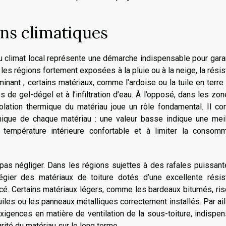
ns climatiques
au climat local représente une démarche indispensable pour garan
s les régions fortement exposées à la pluie ou à la neige, la rési
minant ; certains matériaux, comme l’ardoise ou la tuile en terre 
 de gel-dégel et à l’infiltration d’eau. À l’opposé, dans les zo
solation thermique du matériau joue un rôle fondamental. Il co
ermique de chaque matériau : une valeur basse indique une mei
e température intérieure confortable et à limiter la consomm
pas négliger. Dans les régions sujettes à des rafales puissan
légier des matériaux de toiture dotés d’une excellente résis
cé. Certains matériaux légers, comme les bardeaux bitumés, ri
les ou les panneaux métalliques correctement installés. Par ail
igences en matière de ventilation de la sous-toiture, indispe
grité du matériau sur le long terme.