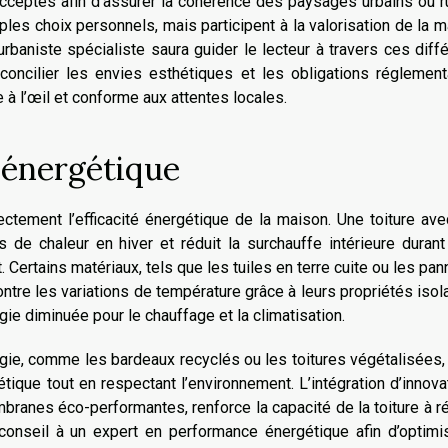
acceptés afin d’assurer la cohérence des paysages urbains ou r
ples choix personnels, mais participent à la valorisation de la 
urbaniste spécialiste saura guider le lecteur à travers ces diff
concilier les envies esthétiques et les obligations réglement
e à l’œil et conforme aux attentes locales.
é énergétique
ectement l’efficacité énergétique de la maison. Une toiture av
de chaleur en hiver et réduit la surchauffe intérieure durant 
t. Certains matériaux, tels que les tuiles en terre cuite ou les pa
ontre les variations de température grâce à leurs propriétés isol
ie diminuée pour le chauffage et la climatisation.
gie, comme les bardeaux recyclés ou les toitures végétalisées, 
étique tout en respectant l’environnement. L’intégration d’innova
mbranes éco-performantes, renforce la capacité de la toiture à r
 conseil à un expert en performance énergétique afin d’optimi