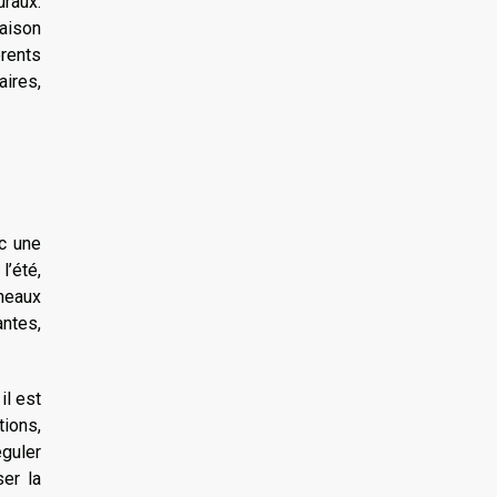
uraux.
maison
érents
aires,
ec une
l’été,
nneaux
antes,
il est
tions,
éguler
ser la